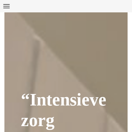
Skip
Navigation
to
content
“Intensieve
zorg