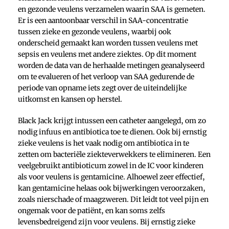
en gezonde veulens verzamelen waarin SAA is gemeten.
Er is een aantoonbaar verschil in SAA-concentratie
tussen zieke en gezonde veulens, waarbij ook
onderscheid gemaakt kan worden tussen veulens met
sepsis en veulens met andere ziektes. Op dit moment
worden de data van de herhaalde metingen geanalyseerd
om te evalueren of het verloop van SAA gedurende de
periode van opname iets zegt over de uiteindelijke
uitkomst en kansen op herstel.
Black Jack krijgt intussen een catheter aangelegd, om zo
nodig infuus en antibiotica toe te dienen. Ook bij ernstig
zieke veulens is het vaak nodig om antibiotica in te
zetten om bacteriële ziekteverwekkers te elimineren. Een
veelgebruikt antibioticum zowel in de IC voor kinderen
als voor veulens is gentamicine. Alhoewel zeer effectief,
kan gentamicine helaas ook bijwerkingen veroorzaken,
zoals nierschade of maagzweren. Dit leidt tot veel pijn en
ongemak voor de patiënt, en kan soms zelfs
levensbedreigend zijn voor veulens. Bij ernstig zieke